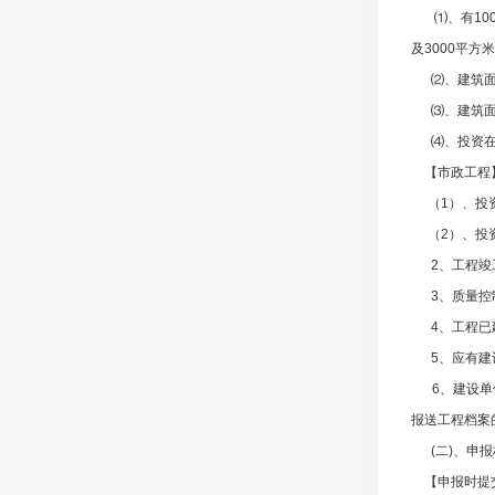
⑴、有100
及3000平
⑵、建筑面积
⑶、建筑面积
⑷、投资在3
【市政工程
（1）、投资
（2）、投资
2、工程竣工
3、质量控制
4、工程已建
5、应有建设
6、建设单位
报送工程档案
(二)、申报
【申报时提