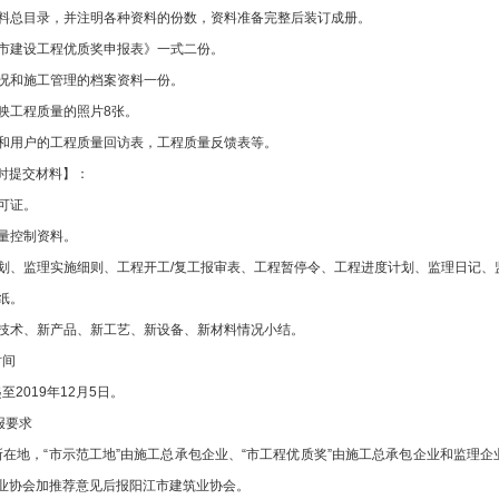
总目录，并注明各种资料的份数，资料准备完整后装订成册。
建设工程优质奖申报表》一式二份。
况和施工管理的档案资料一份。
工程质量的照片8张。
用户的工程质量回访表，工程质量反馈表等。
时提交材料】：
可证。
量控制资料。
、监理实施细则、工程开工/复工报审表、工程暂停令、工程进度计划、监理日记、
纸。
术、新产品、新工艺、新设备、新材料情况小结。
间
2019年12月5日。
报要求
地，“市示范工地”由施工总承包企业、“市工程优质奖”由施工总承包企业和监理
业协会加推荐意见后报阳江市建筑业协会。