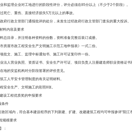
和监理企业对工地进行的阶段性评分，评分必须在85分以上（不少于2个阶段）。
死亡、重伤、直接经济损失5万元以上的事故。
府行政主管部门通报批评的处分，未发生过经政府行政主管部门査实的重大投诉。
材料内容及要求
总目录，并注明各种资料的份数，资料准备完整后装订成册。
房屋市政工程安全生产文明施工示范工地申报表》一式二份。
批文、施工、监理中标通知书、施工许可证复印件一份。
法人营业执照、资质证书、安全生产许可证、项目负责人注册建造师职业资格证书
地的安监机构对分阶段签署的评价意见。
筑工人平安卡管理制度的有关证明材料。
安全生产、文明施工的彩照8张。
建设工程优质奖的申报要求
报条件
政区域内，符合基本建设程序的下列新建、扩建、改建建筑工程均可申报参评“阳江市
程规模要求
】：