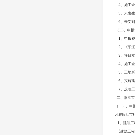
4、施工企业
5、未发生过
6、未受到政
(二)、申报
1、申报资料
2、《阳江市
3、项目立项
4、施工企业
5、工地所在
6、实施建
7、反映工程
二、阳江市
（一）、申
凡在阳江市行
1、建筑工
【建筑工程