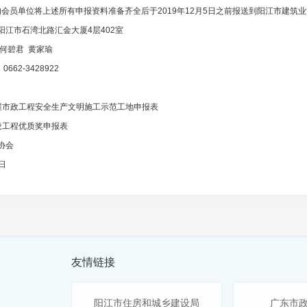
员单位将上述所有申报资料准备齐全后于2019年12月5日之前报送到阳江市建筑
江市石湾北路汇金大厦4层402室
何碧君 黄家瑜
62-3428922
屋市政工程安全生产文明施工示范工地申报表
设工程优质奖申报表
协会
9日
友情链接
阳江市住房和城乡建设局
广东市