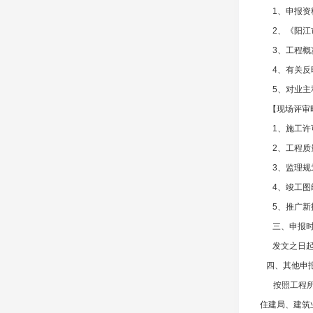
1、申报资料
2、《阳江市
3、工程概
4、有关反映
5、对业主和
【现场评审
1、施工许
2、工程质
3、监理规划
4、竣工图
5、推广新技
三、申报时
发文之日起至
四、其他申
按照工程所在
住建局、建筑