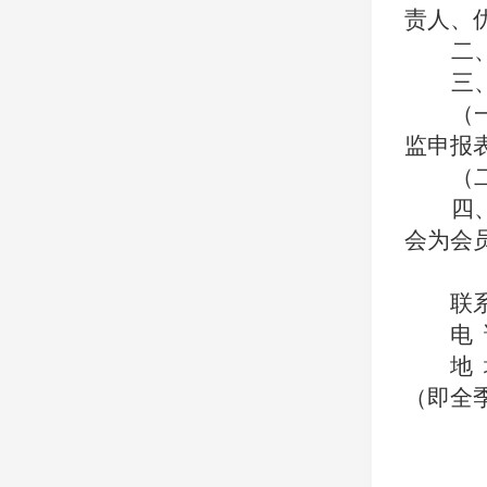
责人、
二
三
（
监
申报
（
四
会为会
联
电
地
（即全