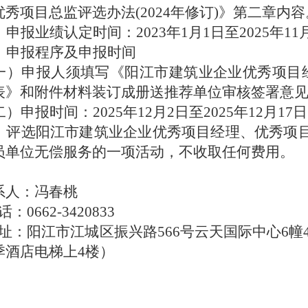
优秀项目总监评选办法
(2024年修订)
》第二章内容
、
申报业绩
认定时间：
2023年1月1日
至
2025
年
11
、
申报程序
及申报时间
一
）
申报人须填写《
阳江市
建筑业企业优秀项目
表》
和
附件材料装订成册送推荐单位
审核
签署意
二
）申报时间：
2025年12月2日至2025年12
月
17
日
、评选阳江市
建筑业企业
优秀项目经理
、优秀项
员单位无偿服务的一项活动，不收取任何费用。
系人：
冯春桃
话：
0662-342
0833
址：
阳江市江城
区振兴路
566号云天国际中心6幢
季酒店电梯上4楼）