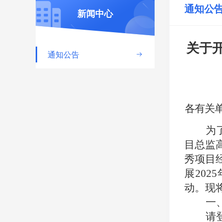
通知公
新闻中心
关于
通知公告

各有关
为
目总监
秀项目
展
202
5
动。现
一
请