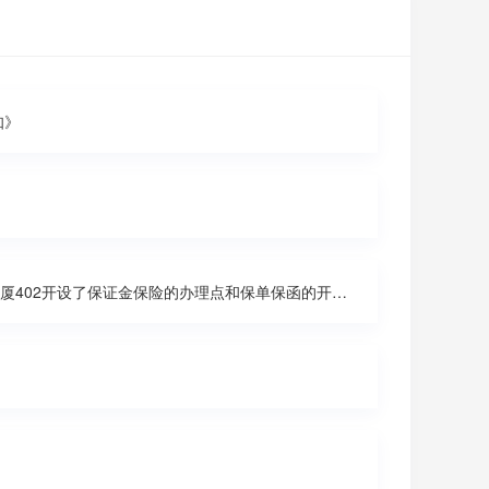
知》
好消息！为了更加方便企业开展新的招投标管理办法，天安保险公司在市区汇金大厦402开设了保证金保险的办理点和保单保函的开票点